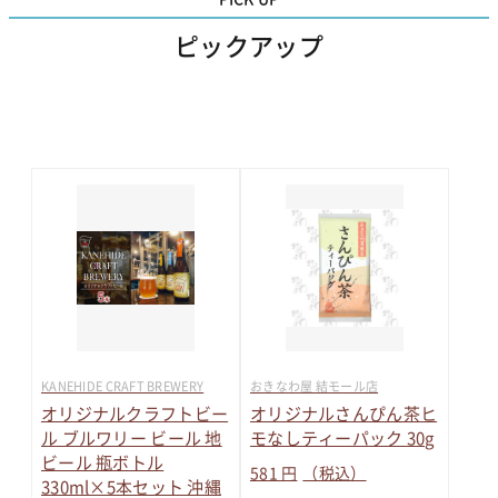
ピックアップ
KANEHIDE CRAFT BREWERY
おきなわ屋 結モール店
オリジナルクラフトビー
オリジナルさんぴん茶ヒ
ル ブルワリー ビール 地
モなしティーパック 30g
ビール 瓶ボトル
581 円
（税込）
330ml×5本セット 沖縄