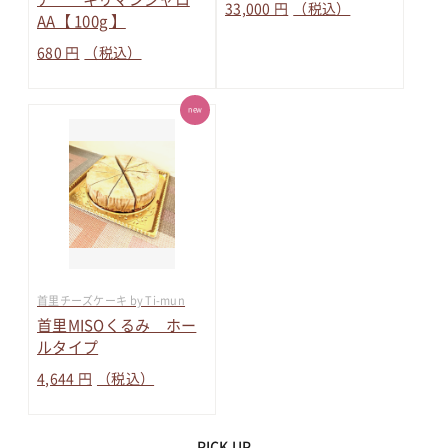
33,000 円
（税込）
AA【 100g 】
680 円
（税込）
new
首里チーズケーキ by Ti-mun
首里MISOくるみ ホー
ルタイプ
4,644 円
（税込）
PICK UP