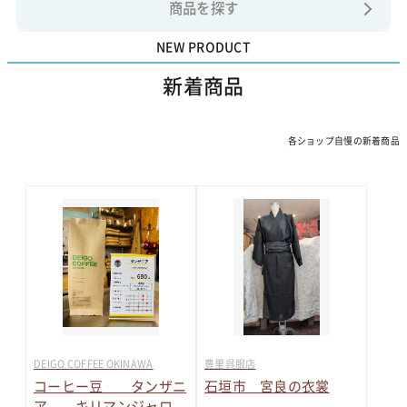
商品を探す
NEW PRODUCT
新着商品
各ショップ自慢の新着商品
DEIGO COFFEE OKINAWA
豊里呉服店
コーヒー豆 タンザニ
石垣市 宮良の衣裳
ア キリマンジャロ