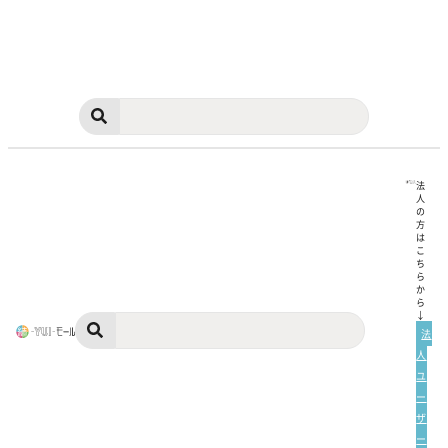
法
人
の
方
は
こ
ち
ら
か
ら
↓
法
人
ユ
ー
ザ
ー