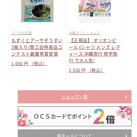
アーサの安里
沖縄カフーショップ
もずくとアーサぞうすい
【正規品】 オリオンビ
3食入り/商工会特産品コ
ール tシャツ メンズ レデ
ンテスト最優秀賞受賞
ィース 沖縄旅行 修学旅
行 で大人気!
1,650 円
（税込）
2,530 円
（税込）
ショップ一覧
結モールについて