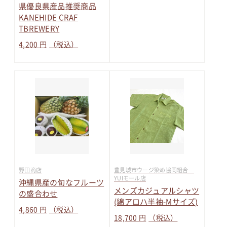
県優良県産品推奨商品
KANEHIDE CRAF
TBREWERY
4,200 円
（税込）
野田商店
豊見城市ウージ染め協同組合
YUIモール店
沖縄県産の旬なフルーツ
メンズカジュアルシャツ
の盛合わせ
(綿アロハ半袖-Mサイズ)
4,860 円
（税込）
18,700 円
（税込）