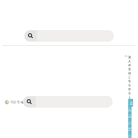
法
人
の
方
は
こ
ち
ら
か
ら
↓
法
人
ユ
ー
ザ
ー