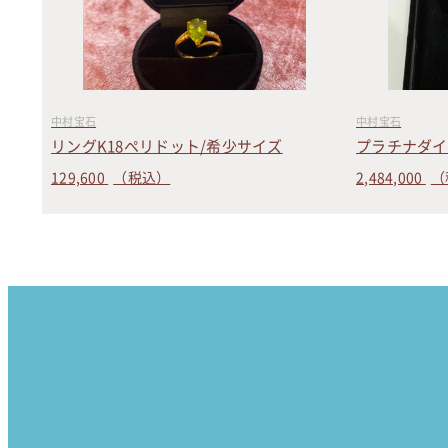
中村宝石
中村宝石
リングK18ペリドット/希少サイズ
プラチナダイ
129,600
（税込）
2,484,000
（