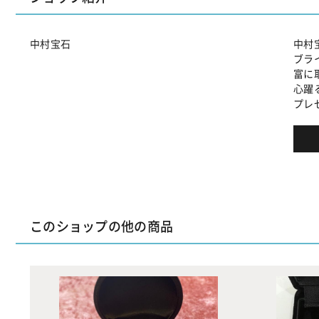
中村宝石
中村
ブラ
富に
心躍
プレ
このショップの他の商品