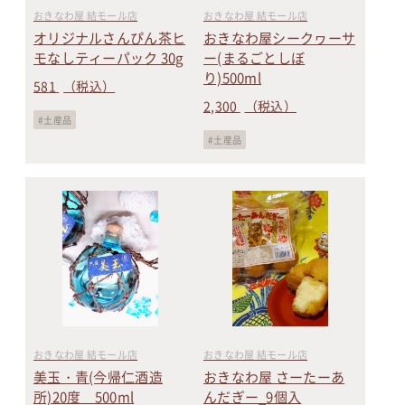
おきなわ屋 結モール店
おきなわ屋 結モール店
オリジナルさんぴん茶ヒ
おきなわ屋シークヮーサ
モなしティーパック 30g
ー(まるごとしぼ
り)500ml
581
（税込）
2,300
（税込）
土産品
土産品
おきなわ屋 結モール店
おきなわ屋 結モール店
美玉・青(今帰仁酒造
おきなわ屋 さーたーあ
所)20度 500ml
んだぎー_9個入