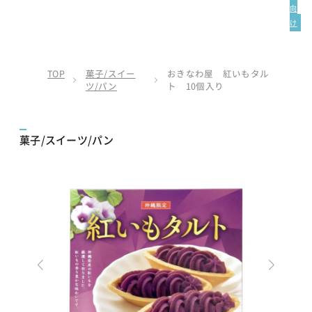
向
け
TOP
菓子/スイー
おきなわ屋 紅いもタル
ツ/パン
ト 10個入り
菓子/スイーツ/パン