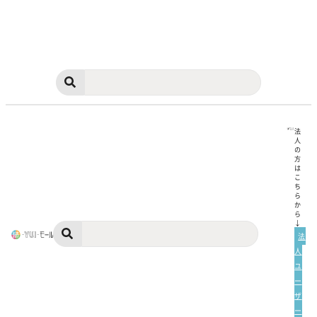
法
人
の
方
は
こ
ち
ら
か
ら
↓
法
人
ユ
ー
ザ
ー