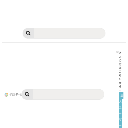
法
人
の
方
は
こ
ち
ら
か
ら
↓
法
人
ユ
ー
ザ
ー