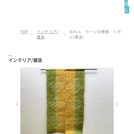
向
け
TOP
インテリア/
のれん ウージの穂畑 くが
雑貨
に(黄金)
インテリア/雑貨