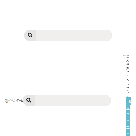
法
人
の
方
は
こ
ち
ら
か
ら
↓
法
人
ユ
ー
ザ
ー