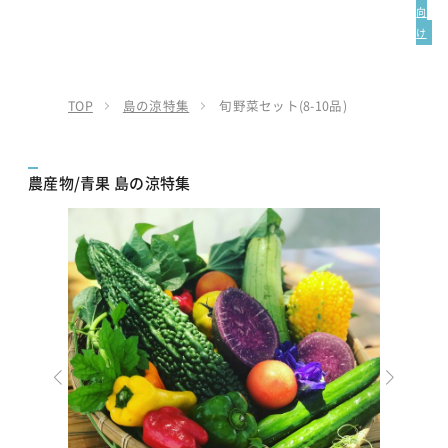
向
け
TOP
島の涼特集
旬野菜セット(8-10品)
農産物/青果 島の涼特集