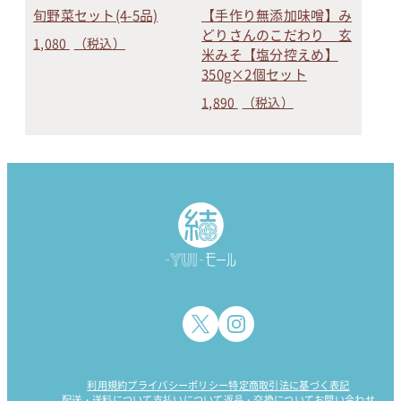
旬野菜セット(4-5品)
【手作り無添加味噌】み
どりさんのこだわり 玄
1,080
（税込）
米みそ【塩分控えめ】
350g×2個セット
1,890
（税込）
利用規約
プライバシーポリシー
特定商取引法に基づく表記
配送・送料について
支払いについて
返品・交換について
お問い合わせ