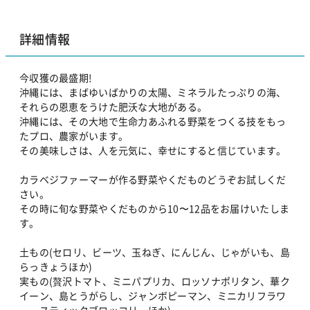
詳細情報
今収獲の最盛期!
沖縄には、まばゆいばかりの太陽、ミネラルたっぷりの海、
それらの恩恵をうけた肥沃な大地がある。
沖縄には、その大地で生命力あふれる野菜をつくる技をもっ
たプロ、農家がいます。
その美味しさは、人を元気に、幸せにすると信じています。
カラベジファーマーが作る野菜やくだものどうぞお試しくだ
さい。
その時に旬な野菜やくだものから10〜12品をお届けいたしま
す。
土もの(セロリ、ビーツ、玉ねぎ、にんじん、じゃがいも、島
らっきょうほか)
実もの(贅沢トマト、ミニパプリカ、ロッソナポリタン、華ク
イーン、島とうがらし、ジャンボピーマン、ミニカリフラワ
ー、スティックブロッコリーほか)