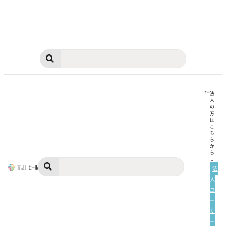
法
人
の
方
は
こ
ち
ら
か
ら
↓
法
人
ユ
ー
ザ
ー