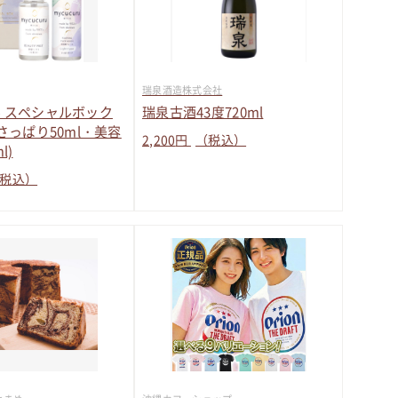
瑞泉酒造株式会社
 スペシャルボック
瑞泉古酒43度720ml
さっぱり50ml・美容
2,200
円
（税込）
l)
税込）