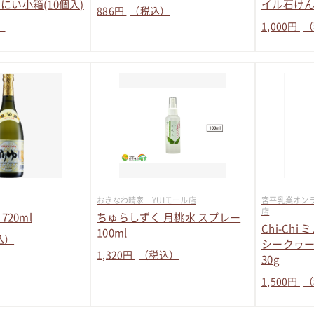
にい小箱(10個入)
イル石けん
886
円
（税込）
）
1,000
円
（
おきなわ晴家 YUIモール店
宮平乳業オンラ
店
720ml
ちゅらしずく 月桃水 スプレー
Chi-Ch
100ml
込）
シークヮー
1,320
円
（税込）
30g
1,500
円
（