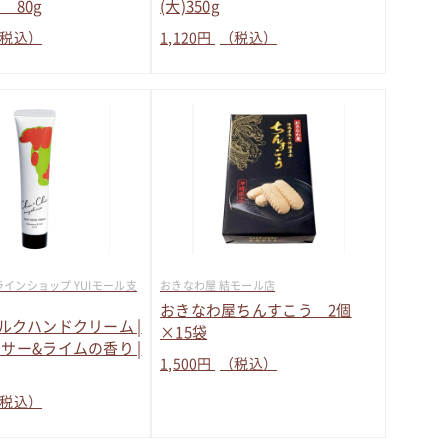
 80g
(大)350g
税込）
1,120
円
（税込）
インショップ YUIモール支
おきなわ屋 結モール店
おきなわ屋ちんすこう 2個
i ミルクハンドクリーム |
×15袋
サー&ライムの香り |
1,500
円
（税込）
税込）