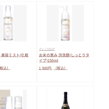
でいごSHOP
 美容ミスト(化粧
お米の恵み 泡洗顔(しっとりタ
イプ)150ml
税込）
1,900
円
（税込）