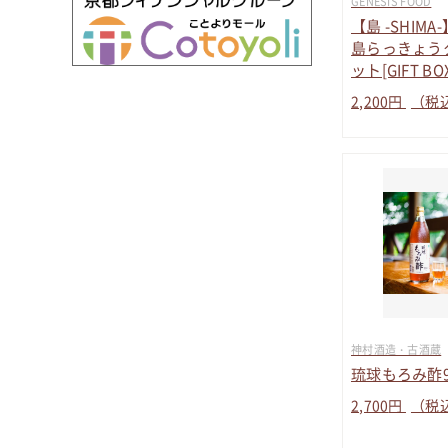
GENESIS FOOD
【島 -SHIM
島らっきょう
ット[GIFT B
2,200
円
（税
神村酒造・古酒蔵
琉球もろみ酢9
2,700
円
（税