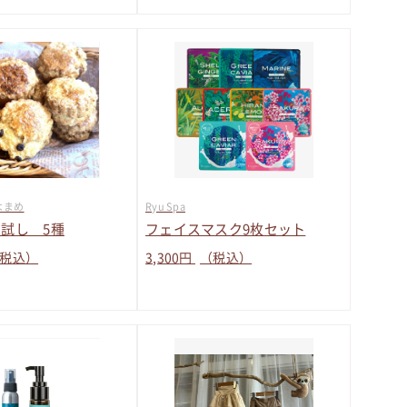
よまめ
Ryu Spa
試し 5種
フェイスマスク9枚セット
税込）
3,300
円
（税込）