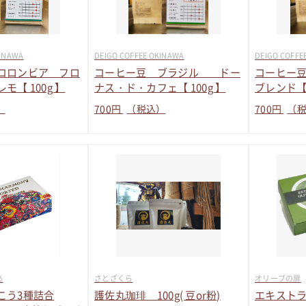
KINAWA
DEIGO COFFEE OKINAWA
DEIGO COFFE
コロンビア フロ
コーヒー豆 ブラジル ドー
コーヒー
【 100g 】
ナス・ド・カフェ【 100g 】
ブレンド【 
）
700
円
（税込）
700
円
（
あ
さとざくら
オリーブの扉
こう3種詰合
護佐丸珈琲 100g( 豆or粉)
エキスト