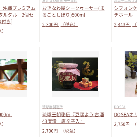
おきなわ屋 結モール店
焼菓子工房ひ
A-】沖縄プレミアム
おきなわ屋シークヮーサー(ま
シフォンケ
タルタル 2個セ
るごとしぼり)500ml
チホール
OX付き]
2,300
円
（税込）
2,443
円
（
込）
琉球酥製造所
DOSEA
00ml
琉球王朝秘伝『豆腐よう 古酒
DOSEA
43度漬 唐辛子入』
込）
2,750
円
（
2,700
円
（税込）