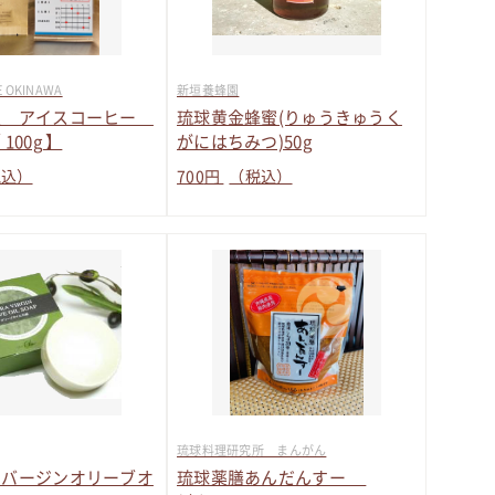
E OKINAWA
新垣養蜂園
豆 アイスコーヒー
琉球黄金蜂蜜(りゅうきゅうく
100g 】
がにはちみつ)50g
税込）
700
円
（税込）
琉球料理研究所 まんがん
ラバージンオリーブオ
琉球薬膳あんだんすー