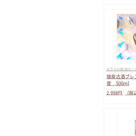
おきなわ屋 結モー
瑞泉古酒ブレン
度 500ml
2,998
円
（税