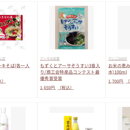
ル店
アーサの安里
でいごSHOP
ーキそば(各一人
もずくとアーサぞうすい3食入
お米の恵み
り/商工会特産品コンテスト最
水)100ml
優秀賞受賞
込）
1,700
円
（
1,650
円
（税込）