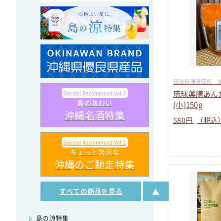
琉球料理研究所 
琉球薬膳あ
Special Recommend Vol.2
島の味わい
(小)150g
沖縄名酒特集
580
円
（税込
Special Recommend Vol.1
ちょっと贅沢な
沖縄のご馳走特集
すべての商品を見る
▲
島の涼特集