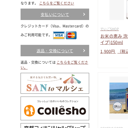
なります。
こちらをご覧ください
支払いについて
クレジットカード（Visa、Mastercard）の
でいごSHOP
みご利用可能です。
お米の恵み 泡
イプ)150ml
返品・交換について
1,900
円
（税
返品・交換については
こちらをご覧くださ
い。