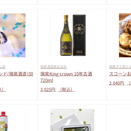
ル店
瑞泉酒造株式会社
焼菓子工房ひ
ド(瑞泉酒造)30
瑞泉King crown 10年古酒
スコーンお
720ml
3,040
円
（
込）
3,025
円
（税込）