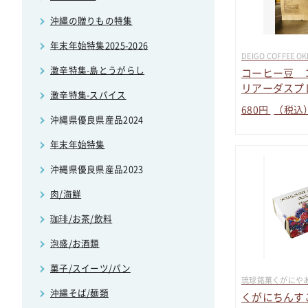
沖縄の贈りもの特集
年末年始特集2025-2026
DEIGO COFFEE O
激辛特集-島とうがらし
コーヒー豆 
リアーダスプレモ
激辛特集-スパイス
680
円
（税込
沖縄県優良県産品2024
年末年始特集
沖縄県優良県産品2023
肉/海鮮
珈琲/お茶/飲料
泡盛/お酒類
菓子/スイーツ/パン
琉球銘菓くがにや
沖縄そば/麺類
くがにちんす