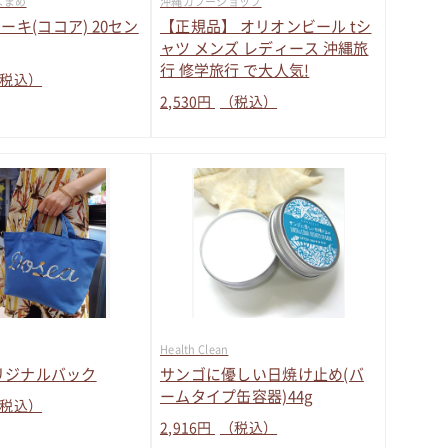
よまめ
沖縄カフーショップ
ーキ(ココア) 20セン
【正規品】 オリオンビール tシ
ャツ メンズ レディース 沖縄旅
行 修学旅行 で大人気!
税込）
2,530
円
（税込）
Health Clean
オリジナルバック
サンゴに優しい日焼け止め(バ
ームタイプ缶容器)44g
税込）
2,916
円
（税込）