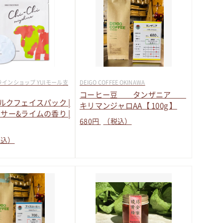
インショップ YUIモール支
DEIGO COFFEE OKINAWA
コーヒー豆 タンザニア
i ミルクフェイスパック |
キリマンジャロAA【 100g 】
サー&ライムの香り |
680
円
（税込）
税込）