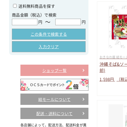
送料無料商品を探す
商品金額（税込）で検索
～
円
円
この条件で検索する
入力クリア
おきなわ屋 結モー
沖縄そば&ソ
前)
ショップ一覧
1,598
円
（税
結モールについて
配送・送料について
各店舗によって、配送方法、配送料金が異