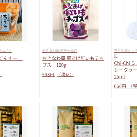
まんがん
おきなわ屋 結モール店
宮平乳業オンラ
店
んだんすー
おきなわ屋 堅あげ紅いもチッ
Chi-Ch
プス 100g
シークヮー
）
598
円
（税込）
25ml
660
円
（