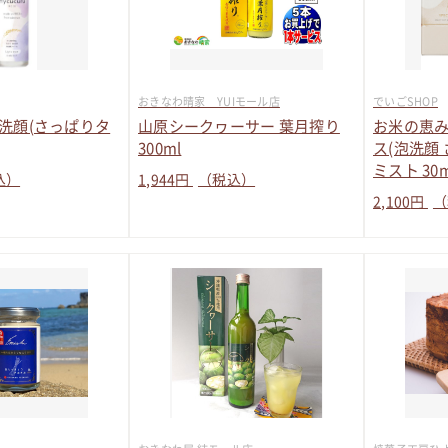
おきなわ晴家 YUIモール店
でいごSHOP
洗顔(さっぱりタ
山原シークヮーサー 葉月搾り
お米の恵み
300ml
ス(泡洗顔 
ミスト 30m
込）
1,944
円
（税込）
2,100
円
（