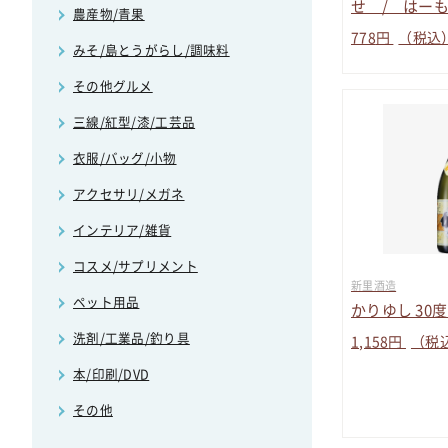
せ / はーも
農産物/青果
778
円
（税込
みそ/島とうがらし/調味料
その他グルメ
三線/紅型/漆/工芸品
衣服/バッグ/小物
アクセサリ/メガネ
インテリア/雑貨
コスメ/サプリメント
新里酒造
ペット用品
かりゆし 30度 
洗剤/工業品/釣り具
1,158
円
（税
本/印刷/DVD
その他