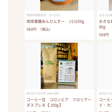
琉球料理研究所 まんがん
おきなわ
琉球薬膳あんだんすー (小)150g
おきな
00g
580
円
（税込）
598
円
DEIGO COFFEE OKINAWA
DEIGO C
コーヒー豆 コロンビア フロリアー
コーヒ
ダスプレモ【 100g 】
ド・カフ