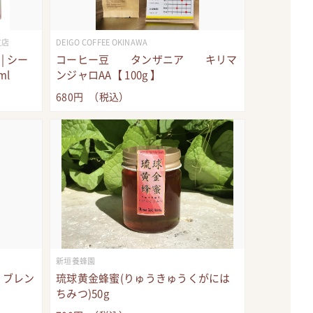
支店
DEIGO COFFEE OKINAWA
| シー
コーヒー豆 タンザニア キリマ
ml
ンジャロAA【 100g 】
680
円
（税込）
新垣養蜂園
 ブレン
琉球黄金蜂蜜(りゅうきゅうくがには
ちみつ)50g