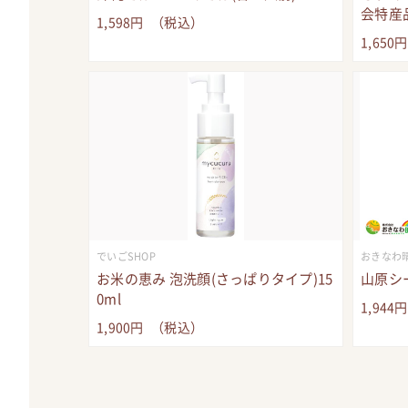
会特産
1,598
円
（税込）
1,650
でいごSHOP
おきなわ晴
お米の恵み 泡洗顔(さっぱりタイプ)15
山原シー
0ml
1,944
1,900
円
（税込）