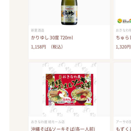
新里酒造
おきなわ晴
かりゆし 30度 720ml
ちゅらし
1,158
円
（税込）
1,320
おきなわ屋 結モール店
アーサの
沖縄そば&ソーキそば(各一人前)
もずく