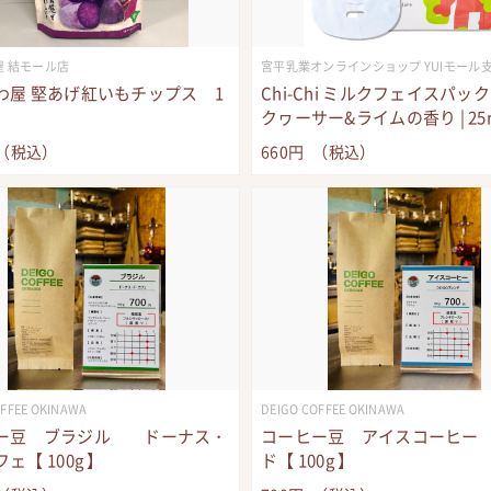
屋 結モール店
宮平乳業オンラインショップ YUIモール
わ屋 堅あげ紅いもチップス 1
Chi-Chi ミルクフェイスパック 
クヮーサー&ライムの香り | 25
（税込）
660
円
（税込）
OFFEE OKINAWA
DEIGO COFFEE OKINAWA
ー豆 ブラジル ドーナス・
コーヒー豆 アイスコーヒー
ェ【 100g 】
ド【 100g 】