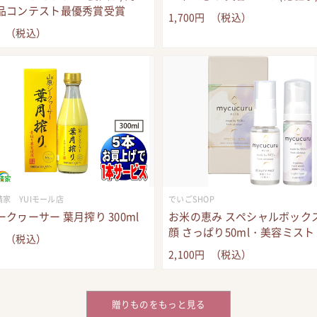
品コンテスト最優秀賞受賞
1,700
円
（税込）
円
（税込）
家 YUIモール店
でいごSHOP
クヮーサー 葉月搾り 300ml
お米の恵み スペシャルボック
顔 さっぱり50ml・美容ミスト 3
円
（税込）
2,100
円
（税込）
贈りものをもっと見る