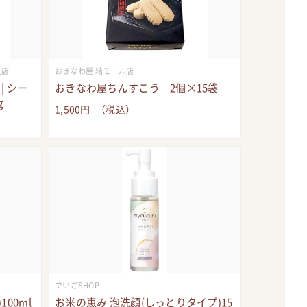
支店
おきなわ屋 結モール店
| シー
おきなわ屋ちんすこう 2個×15袋
g
1,500
円
（税込）
でいごSHOP
00ml
お米の恵み 泡洗顔(しっとりタイプ)15