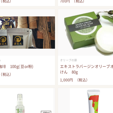
（税込）
700
円
（税込）
ら
オリーブの扉
琲 100g( 豆or粉)
エキストラバージンオリーブ
けん 80g
（税込）
1,000
円
（税込）