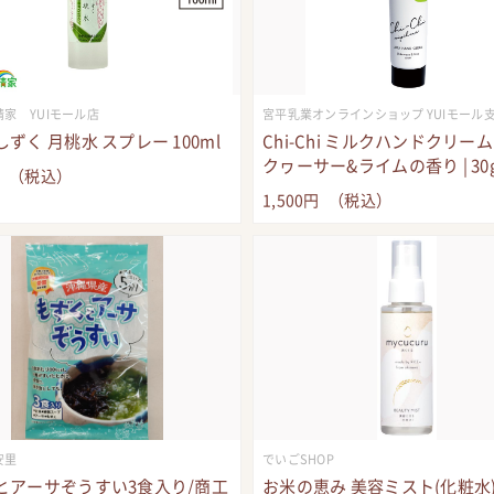
家 YUIモール店
宮平乳業オンラインショップ YUIモール
ずく 月桃水 スプレー 100ml
Chi-Chi ミルクハンドクリーム 
クヮーサー&ライムの香り | 30
円
（税込）
1,500
円
（税込）
安里
でいごSHOP
とアーサぞうすい3食入り/商工
お米の恵み 美容ミスト(化粧水)1