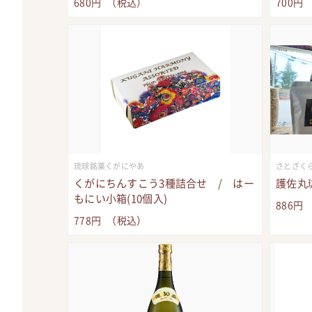
680
円
（税込）
700
円
琉球銘菓くがにやあ
さとざく
くがにちんすこう3種詰合せ / はー
護佐丸珈
もにい小箱(10個入)
886
円
778
円
（税込）