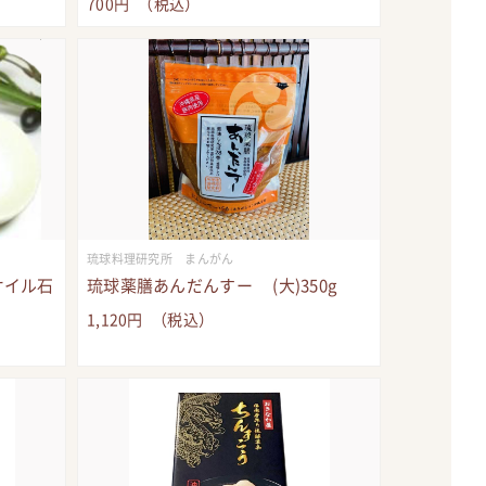
700
円
（税込）
琉球料理研究所 まんがん
オイル石
琉球薬膳あんだんすー (大)350g
1,120
円
（税込）