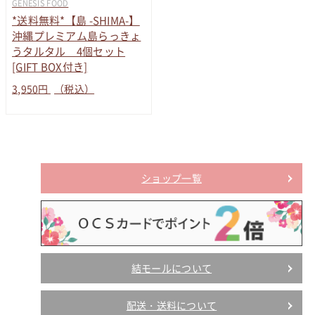
GENESIS FOOD
*送料無料*【島 -SHIMA-】
沖縄プレミアム島らっきょ
うタルタル 4個セット
[GIFT BOX付き]
3,950
円
（税込）
ショップ一覧
結モールについて
配送・送料について