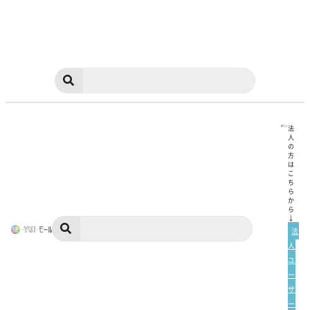
法
人
の
方
は
こ
ち
ら
か
ら
↓
法
人
ユ
ー
ザ
ー